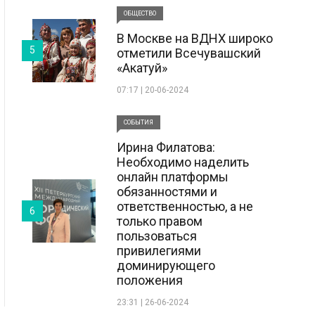
ОБЩЕСТВО
В Москве на ВДНХ широко
5
отметили Всечувашский
«Акатуй»
07:17 | 20-06-2024
СОБЫТИЯ
Ирина Филатова:
Необходимо наделить
онлайн платформы
обязанностями и
ответственностью, а не
6
только правом
пользоваться
привилегиями
доминирующего
положения
23:31 | 26-06-2024