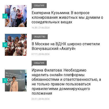
СОБЫТИЯ
Екатерина Кузьмина: В вопросе
4
клонирования животных мы думаем о
созидательных вещах
16:38 | 21-06-2024
ОБЩЕСТВО
В Москве на ВДНХ широко отметили
5
Всечувашский «Акатуй»
07:17 | 20-06-2024
СОБЫТИЯ
Ирина Филатова: Необходимо
наделить онлайн платформы
обязанностями и ответственностью, а
6
не только правом пользоваться
привилегиями доминирующего
положения
23:31 | 26-06-2024