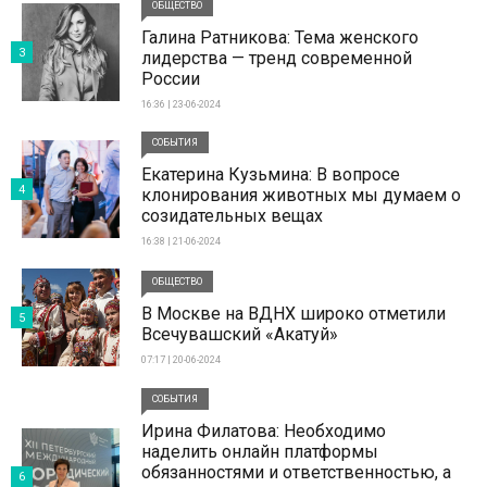
ОБЩЕСТВО
Галина Ратникова: Тема женского
3
лидерства — тренд современной
России
16:36 | 23-06-2024
СОБЫТИЯ
Екатерина Кузьмина: В вопросе
4
клонирования животных мы думаем о
созидательных вещах
16:38 | 21-06-2024
ОБЩЕСТВО
В Москве на ВДНХ широко отметили
5
Всечувашский «Акатуй»
07:17 | 20-06-2024
СОБЫТИЯ
Ирина Филатова: Необходимо
наделить онлайн платформы
обязанностями и ответственностью, а
6