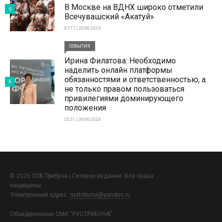
В Москве на ВДНХ широко отметили
5
Всечувашский «Акатуй»
07:17 | 20-06-2024
СОБЫТИЯ
Ирина Филатова: Необходимо
наделить онлайн платформы
обязанностями и ответственностью, а
6
не только правом пользоваться
привилегиями доминирующего
положения
23:31 | 26-06-2024
© 2026 СПБ Трибуна | Сетевое издание. Все права
защищены.
Электронный адрес:
rustribuna@yandex.ru
Объединенные СМИ “РУСТРИБУНА”