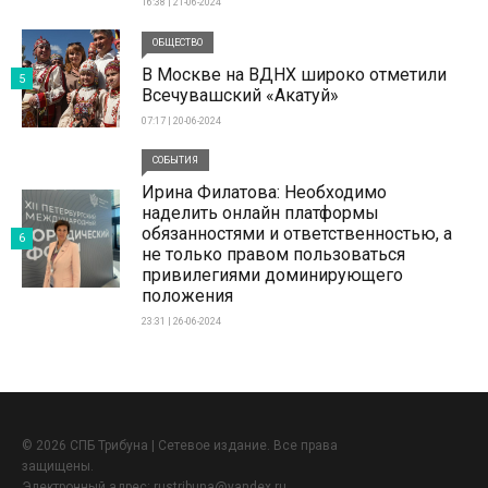
16:38 | 21-06-2024
ОБЩЕСТВО
В Москве на ВДНХ широко отметили
5
Всечувашский «Акатуй»
07:17 | 20-06-2024
СОБЫТИЯ
Ирина Филатова: Необходимо
наделить онлайн платформы
обязанностями и ответственностью, а
6
не только правом пользоваться
привилегиями доминирующего
положения
23:31 | 26-06-2024
© 2026 СПБ Трибуна | Сетевое издание. Все права
защищены.
Электронный адрес:
rustribuna@yandex.ru