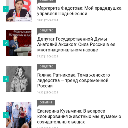
Маргарита Федотова: Мой прадедушка
1
управлял Поднебесной
18:03 | 23-06-2024
ОБЩЕСТВО
Депутат Государственной Думы
2
Анатолий Аксаков: Сила России в ее
многонациональном народе
07:27 | 19-06-2024
ОБЩЕСТВО
Галина Ратникова: Тема женского
3
лидерства — тренд современной
России
16:36 | 23-06-2024
СОБЫТИЯ
Екатерина Кузьмина: В вопросе
4
клонирования животных мы думаем о
созидательных вещах