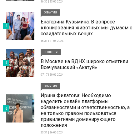
16:36 | 23-06-2024
СОБЫТИЯ
Екатерина Кузьмина: В вопросе
4
клонирования животных мы думаем о
созидательных вещах
16:38 | 21-06-2024
ОБЩЕСТВО
В Москве на ВДНХ широко отметили
5
Всечувашский «Акатуй»
07:17 | 20-06-2024
СОБЫТИЯ
Ирина Филатова: Необходимо
наделить онлайн платформы
обязанностями и ответственностью, а
6
не только правом пользоваться
привилегиями доминирующего
положения
23:31 | 26-06-2024