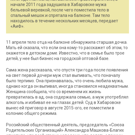
начале 2011 года задушила в Хабаровске мужа
бельевой веревкой, после чего поместила тело в
спальный мешок и спрятала на балконе. Там тело
находилось в течение нескольких месяцев, передает
«АиФ».
11 апреля тело отца на балконе обнаружила старшая дочка.
Мать ей сказала, что если она кому-то расскажет об этом, то
окажется в детском доме. Известно, что в семье было трое
детей, у нее был бизнес на городской оптовой базе.
Сама жена рассказала, что спустя три года после появления
на свет первой дочери муж стал выпивать, что поначалу
было терпимо. Она признавалась, что очень любила мужа,
однако когда он выпивал, иногда становился неадекватным.
Женщина сообщила, что со временем их жизнь
превратилась в ад, она содержала семью, а муж употреблял
алкоголь и избивал ее на глазах детей. Суд в Хабаровске
вынес ей приговор в августе 2015-ого, ее поместили в
колонию общего режима.
Российский общественный деятель, председатель «Союза
Родительских Организаций» Александра Машкова-Благих