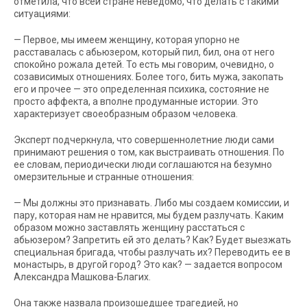
отметила, что всей стране неведомо, что делать с такими
ситуациями:
— Первое, мы имеем женщину, которая упорно не
расставалась с абьюзером, который пил, бил, она от него
спокойно рожала детей. То есть мы говорим, очевидно, о
созависимых отношениях. Более того, бить мужа, закопать
его и прочее — это определенная психика, состояние не
просто аффекта, а вполне продуманные истории. Это
характеризует своеобразным образом человека.
Эксперт подчеркнула, что совершеннолетние люди сами
принимают решения о том, как выстраивать отношения. По
ее словам, периодически люди соглашаются на безумно
омерзительные и странные отношения:
— Мы должны это признавать. Либо мы создаем комиссии, и
пару, которая нам не нравится, мы будем разлучать. Каким
образом можно заставлять женщину расстаться с
абьюзером? Запретить ей это делать? Как? Будет выезжать
специальная бригада, чтобы разлучать их? Переводить ее в
монастырь, в другой город? Это как? — задается вопросом
Александра Машкова-Благих.
Она также назвала произошедшее трагедией, но