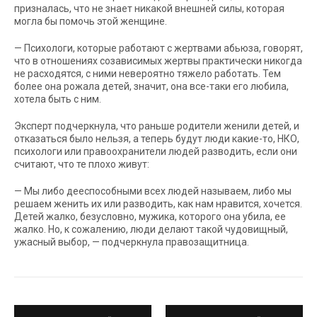
призналась, что не знает никакой внешней силы, которая
могла бы помочь этой женщине.
— Психологи, которые работают с жертвами абьюза, говорят,
что в отношениях созависимых жертвы практически никогда
не расходятся, с ними невероятно тяжело работать. Тем
более она рожала детей, значит, она все-таки его любила,
хотела быть с ним.
Эксперт подчеркнула, что раньше родители женили детей, и
отказаться было нельзя, а теперь будут люди какие-то, НКО,
психологи или правоохранители людей разводить, если они
считают, что те плохо живут:
— Мы либо дееспособными всех людей называем, либо мы
решаем женить их или разводить, как нам нравится, хочется.
Детей жалко, безусловно, мужика, которого она убила, ее
жалко. Но, к сожалению, люди делают такой чудовищный,
ужасный выбор, — подчеркнула правозащитница.