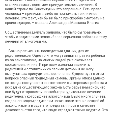
сталкиваемся с понятием принудительного лечения. В
нашей стране по Конституции это запрещено. Есть право
человека — принимать, либо не принимать то или иное
лечение. Это факт, как бы ни было прискорбно смотреть на
происходящее, —
сказала
Александра Машкова-Благих.
Общественный деятель заявила, что было бы правильно,
чтобы с родителями велась более серьезная работа на тему
лечения от алкоголизма.
— Важно разъяснять последствия для них, для их
родственников. Одно то, что могут лишить прав на ребенка
из-за алкоголизма, на многих людей уже оказывает
серьезное влияние. И при всем желании вылечить
родителей и оставить их со своими детьми я не могу
выступать за принудительное лечение. Существует в этом
вопросе опасный подводный камень. Органы опеки далеко
не всегда поступают в соответствии с интересами ребенка и
исходя из существующего закона. Есть серьезный риск, что
они будут отправлять на якобы принудительное лечение
родителей, у которых нет алкоголизма. Было много случаев,
когда непьющим родителям навязывали чтение лекций об
алкоголизме, а в суде это представлялось в качестве
доказательства того, что люди страдают таким недугом. Это