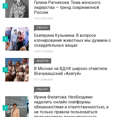
Галина Ратникова: Тема женского
3
лидерства — тренд современной
России
16:36 | 23-06-2024
СОБЫТИЯ
Екатерина Кузьмина: В вопросе
4
клонирования животных мы думаем о
созидательных вещах
16:38 | 21-06-2024
ОБЩЕСТВО
В Москве на ВДНХ широко отметили
5
Всечувашский «Акатуй»
07:17 | 20-06-2024
СОБЫТИЯ
Ирина Филатова: Необходимо
наделить онлайн платформы
обязанностями и ответственностью, а
6
не только правом пользоваться
привилегиями доминирующего