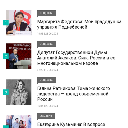
ОБЩЕСТВО
Маргарита Федотова: Мой прадедушка
1
управлял Поднебесной
18:03 | 23-06-2024
ОБЩЕСТВО
Депутат Государственной Думы
2
Анатолий Аксаков: Сила России в ее
многонациональном народе
07:27 | 19-06-2024
ОБЩЕСТВО
Галина Ратникова: Тема женского
3
лидерства — тренд современной
России
16:36 | 23-06-2024
СОБЫТИЯ
Екатерина Кузьмина: В вопросе