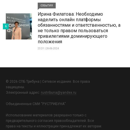
СОБЫТИЯ
Ирина Филатова: Необходимо
наделить онлайн платформы
обязанностями и ответственностью, а
6
не только правом пользоваться
привилегиями доминирующего
положения
23:31 | 26-06-2024
© 2026 СПБ Трибуна | Сетевое издание. Все права
защищены.
Электронный адрес:
rustribuna@yandex.ru
Объединенные СМИ “РУСТРИБУНА”
Использование материалов разрешено только с
предварительного согласия правообладателей. Все
права на тексты и иллюстрации принадлежат их авторам.