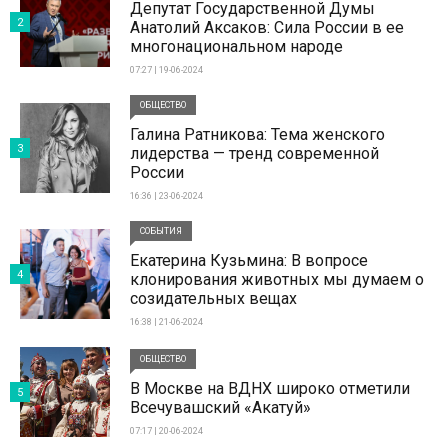
Депутат Государственной Думы
2
Анатолий Аксаков: Сила России в ее
многонациональном народе
07:27 | 19-06-2024
ОБЩЕСТВО
Галина Ратникова: Тема женского
3
лидерства — тренд современной
России
16:36 | 23-06-2024
СОБЫТИЯ
Екатерина Кузьмина: В вопросе
4
клонирования животных мы думаем о
созидательных вещах
16:38 | 21-06-2024
ОБЩЕСТВО
В Москве на ВДНХ широко отметили
5
Всечувашский «Акатуй»
07:17 | 20-06-2024