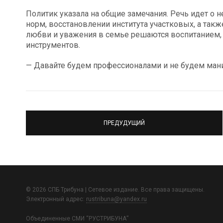
Политик указала на общие замечания. Речь идет о
норм, восстановлении института участковых, а такж
любви и уважения в семье решаются воспитанием, 
инструментов.
— Давайте будем профессионалами и не будем мани
ПРЕДУДУЩИЙ
© 2026 СПБ Трибуна | Сетевое издание. Все права защищены.
Электронный адрес:
rustribuna@yandex.ru
Объединенные СМИ “РУСТРИБУНА”