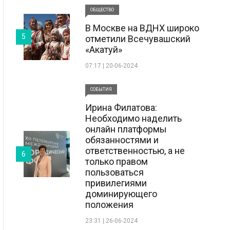
ОБЩЕСТВО
В Москве на ВДНХ широко
5
отметили Всечувашский
«Акатуй»
07:17 | 20-06-2024
СОБЫТИЯ
Ирина Филатова:
Необходимо наделить
онлайн платформы
обязанностями и
ответственностью, а не
6
только правом
пользоваться
привилегиями
доминирующего
положения
23:31 | 26-06-2024