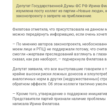
Депутат Государственной Думы ФС РФ Ирина Фил
изумлена посту коллег из партии «Новые люди», 
законопроекту о запрете на приближение.
Филатова отметила, что присутствовала на данном м
можно передёрнуть информацию, если очень хочет
— По мнению авторов законопроекта, необоснованн
моем лице и РПЦ) не поддержали потому, что счи
смогли «жертвам преследований взглянуть в глаза»
сказал, как раз наоборот, — подчеркнула Филатова 
Депутат заявила, что все выступавшие говорили о т
крайне высоки риски ложных доносов и злоупотреб
аналогичных норм в других (недружественных) стр
обратном эффекте. Об этом коллеги тактично умолч
— Кроме того, утверждение о поддержке инициати
Представители партий признали наличие проблемы 
написала Ирина Филатова.