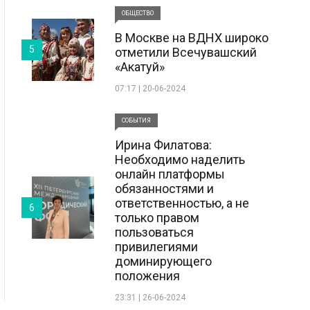
ОБЩЕСТВО
В Москве на ВДНХ широко
5
отметили Всечувашский
«Акатуй»
07:17 | 20-06-2024
СОБЫТИЯ
Ирина Филатова:
Необходимо наделить
онлайн платформы
обязанностями и
ответственностью, а не
6
только правом
пользоваться
привилегиями
доминирующего
положения
23:31 | 26-06-2024