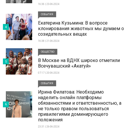
16:36 | 23-06-2024
СОБЫТИЯ
Екатерина Кузьмина: В вопросе
4
клонирования животных мы думаем о
созидательных вещах
16:38 | 21-06-2024
ОБЩЕСТВО
В Москве на ВДНХ широко отметили
5
Всечувашский «Акатуй»
07:17 | 20-06-2024
СОБЫТИЯ
Ирина Филатова: Необходимо
наделить онлайн платформы
обязанностями и ответственностью, а
6
не только правом пользоваться
привилегиями доминирующего
положения
23:31 | 26-06-2024