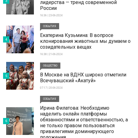
3
лидерства — тренд современной
России
16:36 | 23-06-2024
СОБЫТИЯ
Екатерина Кузьмина: В вопросе
4
клонирования животных мы думаем о
созидательных вещах
16:38 | 21-06-2024
ОБЩЕСТВО
В Москве на ВДНХ широко отметили
5
Всечувашский «Акатуй»
07:17 | 20-06-2024
СОБЫТИЯ
Ирина Филатова: Необходимо
наделить онлайн платформы
обязанностями и ответственностью, а
6
не только правом пользоваться
привилегиями доминирующего
положения