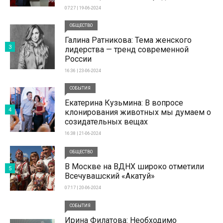
07:27 | 19-06-2024
ОБЩЕСТВО
Галина Ратникова: Тема женского
3
лидерства — тренд современной
России
16:36 | 23-06-2024
СОБЫТИЯ
Екатерина Кузьмина: В вопросе
4
клонирования животных мы думаем о
созидательных вещах
16:38 | 21-06-2024
ОБЩЕСТВО
В Москве на ВДНХ широко отметили
5
Всечувашский «Акатуй»
07:17 | 20-06-2024
СОБЫТИЯ
Ирина Филатова: Необходимо