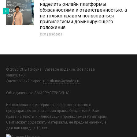
наделить онлайн платформы
обязанностями и ответственностью, а
6
не только правом пользоваться
привилегиями доминирующего
положения
23:31 | 26-06-2024
© 2026 СПБ Трибуна | Сетевое издание. Все права
защищены.
Электронный адрес:
rustribuna@yandex.ru
Объединенные СМИ “РУСТРИБУНА”
Использование материалов разрешено только с
предварительного согласия правообладателей. Все
права на тексты и иллюстрации принадлежат их авторам.
Сайт может содержать материалы, не предназначенные
для лиц младше 18 лет.