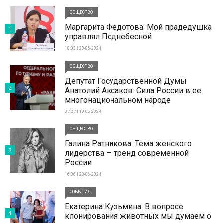
ОБЩЕСТВО
Маргарита Федотова: Мой прадедушка
1
управлял Поднебесной
18:03 | 23-06-2024
ОБЩЕСТВО
Депутат Государственной Думы
2
Анатолий Аксаков: Сила России в ее
многонациональном народе
07:27 | 19-06-2024
ОБЩЕСТВО
Галина Ратникова: Тема женского
3
лидерства — тренд современной
России
16:36 | 23-06-2024
СОБЫТИЯ
Екатерина Кузьмина: В вопросе
4
клонирования животных мы думаем о