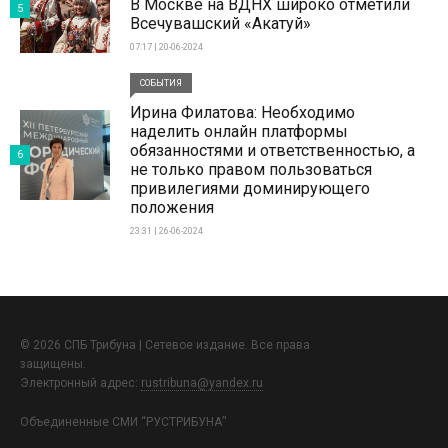
В Москве на ВДНХ широко отметили
5
Всечувашский «Акатуй»
07:17 | 20-06-2024
СОБЫТИЯ
Ирина Филатова: Необходимо
наделить онлайн платформы
обязанностями и ответственностью, а
6
не только правом пользоваться
привилегиями доминирующего
положения
23:31 | 26-06-2024
© 2026 СПБ Трибуна | Сетевое издание. Все права
защищены.
Электронный адрес:
rustribuna@yandex.ru
Объединенные СМИ “РУСТРИБУНА”