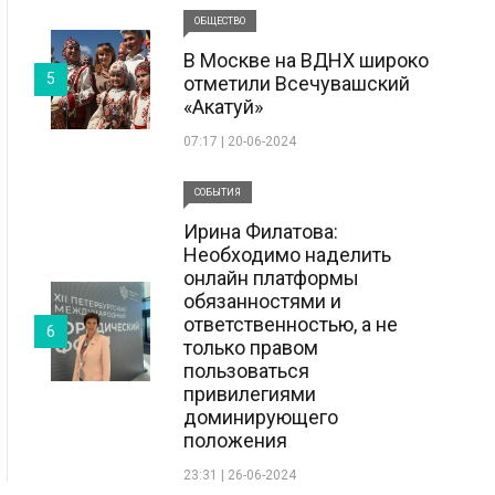
ОБЩЕСТВО
В Москве на ВДНХ широко
5
отметили Всечувашский
«Акатуй»
07:17 | 20-06-2024
СОБЫТИЯ
Ирина Филатова:
Необходимо наделить
онлайн платформы
обязанностями и
ответственностью, а не
6
только правом
пользоваться
привилегиями
доминирующего
положения
23:31 | 26-06-2024