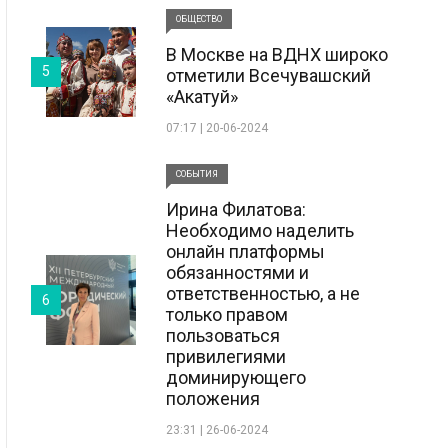
ОБЩЕСТВО
В Москве на ВДНХ широко
5
отметили Всечувашский
«Акатуй»
07:17 | 20-06-2024
СОБЫТИЯ
Ирина Филатова:
Необходимо наделить
онлайн платформы
обязанностями и
ответственностью, а не
6
только правом
пользоваться
привилегиями
доминирующего
положения
23:31 | 26-06-2024