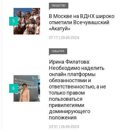
ОБЩЕСТВО
В Москве на ВДНХ широко
5
отметили Всечувашский
«Акатуй»
07:17 | 20-06-2024
СОБЫТИЯ
Ирина Филатова:
Необходимо наделить
онлайн платформы
обязанностями и
ответственностью, а не
6
только правом
пользоваться
привилегиями
доминирующего
положения
23:31 | 26-06-2024