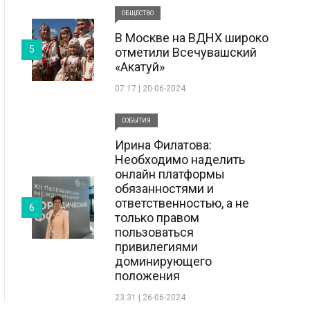
ОБЩЕСТВО
В Москве на ВДНХ широко
5
отметили Всечувашский
«Акатуй»
07:17 | 20-06-2024
СОБЫТИЯ
Ирина Филатова:
Необходимо наделить
онлайн платформы
обязанностями и
ответственностью, а не
6
только правом
пользоваться
привилегиями
доминирующего
положения
23:31 | 26-06-2024