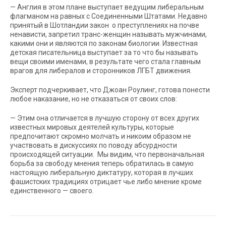
— Англия в этом плане выступает ведущим либеральным
флагманом на равных с Соединенными Штатами. Недавно
принятый в Шотландии закон о преступлениях на почве
ненависти, запретил транс-женщин называть мужчинами,
какими они и являются по законам биологии. Известная
детская писательница выступает за то что бы называть
вещи своими именами, в результате чего стала главным
врагов для либералов и сторонников ЛГБТ движения.
Эксперт подчеркивает, что Джоан Роулинг, готова понести
любое наказание, но не отказаться от своих слов:
— Этим она отличается в лучшую сторону от всех других
известных мировых деятелей культуры, которые
предпочитают скромно молчать и никоим образом не
участвовать в дискуссиях по поводу абсурдности
происходящей ситуации. Мы видим, что первоначальная
борьба за свободу мнения теперь обратилась в самую
настоящую либеральную диктатуру, которая в лучших
фашистских традициях отрицает чье либо мнение кроме
единственного — своего.