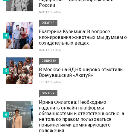
России
16:36 | 23-06-2024
СОБЫТИЯ
Екатерина Кузьмина: В вопросе
4
клонирования животных мы думаем о
созидательных вещах
16:38 | 21-06-2024
ОБЩЕСТВО
В Москве на ВДНХ широко отметили
5
Всечувашский «Акатуй»
07:17 | 20-06-2024
СОБЫТИЯ
Ирина Филатова: Необходимо
наделить онлайн платформы
обязанностями и ответственностью, а
6
не только правом пользоваться
привилегиями доминирующего
положения