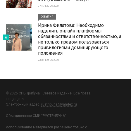
07:17 | 20-06-2024
СОБЫТИЯ
Ирина Филатова: Необходимо
наделить онлайн платформы
обязанностями и ответственностью, а
6
не только правом пользоваться
привилегиями доминирующего
положения
23:31 | 26-06-2024
© 2026 СПБ Трибуна | Сетевое издание. Все права
защищены.
Электронный адрес:
rustribuna@yandex.ru
Объединенные СМИ “РУСТРИБУНА”
Использование материалов разрешено только с