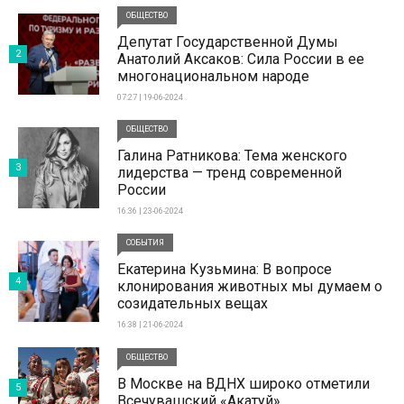
ОБЩЕСТВО
Депутат Государственной Думы
2
Анатолий Аксаков: Сила России в ее
многонациональном народе
07:27 | 19-06-2024
ОБЩЕСТВО
Галина Ратникова: Тема женского
3
лидерства — тренд современной
России
16:36 | 23-06-2024
СОБЫТИЯ
Екатерина Кузьмина: В вопросе
4
клонирования животных мы думаем о
созидательных вещах
16:38 | 21-06-2024
ОБЩЕСТВО
В Москве на ВДНХ широко отметили
5
Всечувашский «Акатуй»